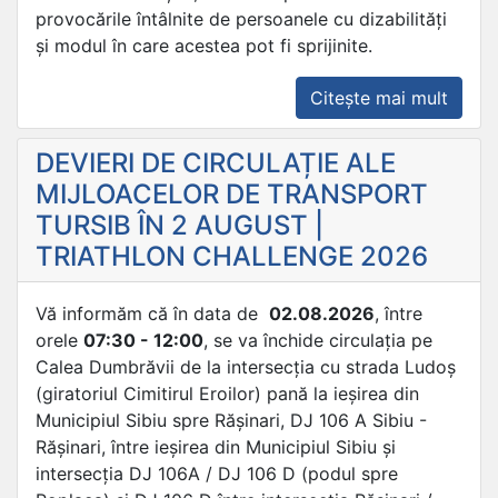
provocările întâlnite de persoanele cu dizabilități
și modul în care acestea pot fi sprijinite.
„CAM
Citește mai mult
DE
CONȘ
DEVIERI DE CIRCULAȚIE ALE
PRIVI
MIJLOACELOR DE TRANSPORT
SPRIJ
TURSIB ÎN 2 AUGUST |
PERS
TRIATHLON CHALLENGE 2026
CU
DIZAB
Vă informăm că în data de
02.08.2026
, între
orele
07:30 - 12:00
, se va închide circulația pe
Calea Dumbrăvii de la intersecția cu strada Ludoș
(giratoriul Cimitirul Eroilor) pană la ieșirea din
Municipiul Sibiu spre Rășinari, DJ 106 A Sibiu -
Rășinari, între ieșirea din Municipiul Sibiu și
intersecția DJ 106A / DJ 106 D (podul spre