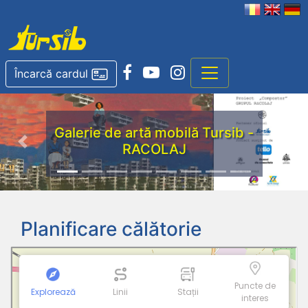
Încarcă cardul
Galerie de artă mobilă Tursib -
RACOLAJ
Previous
Nex
Planificare călătorie