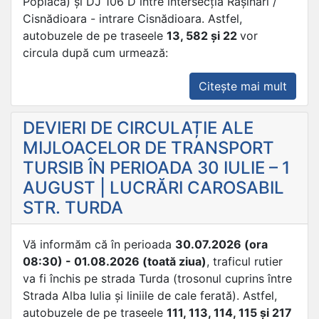
Poplaca) și DJ 106 D între intersecția Rășinari /
Cisnădioara - intrare Cisnădioara. Astfel,
autobuzele de pe traseele
13, 582 și 22
vor
circula după cum urmează:
„DEVI
Citește mai mult
DE
CIRC
DEVIERI DE CIRCULAȚIE ALE
ALE
MIJLOACELOR DE TRANSPORT
MIJL
TURSIB ÎN PERIOADA 30 IULIE – 1
DE
AUGUST | LUCRĂRI CAROSABIL
TRAN
STR. TURDA
TURS
ÎN
2
Vă informăm că în perioada
30.07.2026 (ora
AUGU
08:30) - 01.08.2026 (toată ziua)
, traficul rutier
|
va fi închis pe strada Turda (trosonul cuprins între
TRIA
Strada Alba Iulia și liniile de cale ferată). Astfel,
CHAL
autobuzele de pe traseele
111, 113, 114, 115 și 217