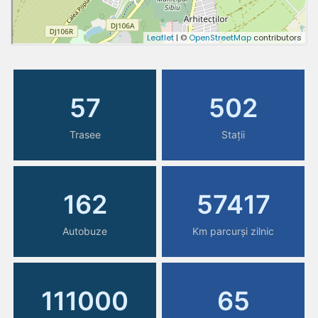
57
502
Trasee
Stații
162
57417
Autobuze
Km parcurși zilnic
111000
65