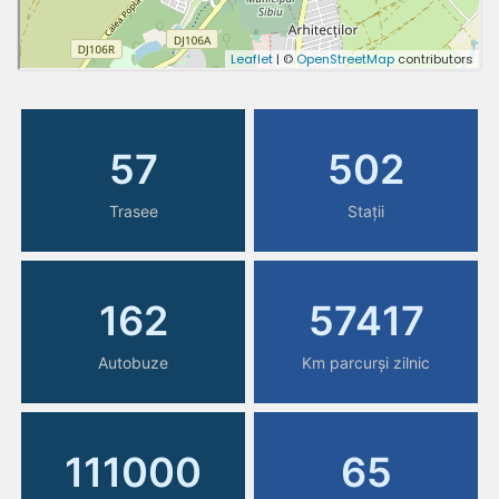
57
502
Trasee
Stații
162
57417
Autobuze
Km parcurși zilnic
111000
65