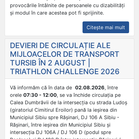
provocările întâlnite de persoanele cu dizabilități
și modul în care acestea pot fi sprijinite.
„CAM
Citește mai mult
DE
CONȘ
DEVIERI DE CIRCULAȚIE ALE
PRIVI
MIJLOACELOR DE TRANSPORT
SPRIJ
TURSIB ÎN 2 AUGUST |
PERS
TRIATHLON CHALLENGE 2026
CU
DIZAB
Vă informăm că în data de
02.08.2026
, între
orele
07:30 - 12:00
, se va închide circulația pe
Calea Dumbrăvii de la intersecția cu strada Ludoș
(giratoriul Cimitirul Eroilor) pană la ieșirea din
Municipiul Sibiu spre Rășinari, DJ 106 A Sibiu -
Rășinari, între ieșirea din Municipiul Sibiu și
intersecția DJ 106A / DJ 106 D (podul spre