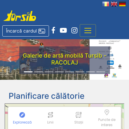
Încarcă cardul
Galerie de artă mobilă Tursib -
RACOLAJ
Previous
Nex
Planificare călătorie