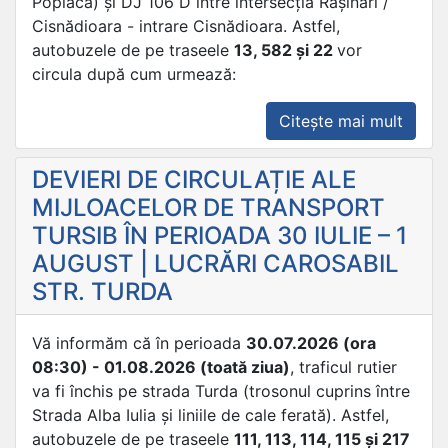
Poplaca) și DJ 106 D între intersecția Rășinari /
Cisnădioara - intrare Cisnădioara. Astfel,
autobuzele de pe traseele
13, 582 și 22
vor
circula după cum urmează:
„DEVI
Citește mai mult
DE
CIRC
DEVIERI DE CIRCULAȚIE ALE
ALE
MIJLOACELOR DE TRANSPORT
MIJL
TURSIB ÎN PERIOADA 30 IULIE – 1
DE
AUGUST | LUCRĂRI CAROSABIL
TRAN
STR. TURDA
TURS
ÎN
2
Vă informăm că în perioada
30.07.2026 (ora
AUGU
08:30) - 01.08.2026 (toată ziua)
, traficul rutier
|
va fi închis pe strada Turda (trosonul cuprins între
TRIA
Strada Alba Iulia și liniile de cale ferată). Astfel,
CHAL
autobuzele de pe traseele
111, 113, 114, 115 și 217