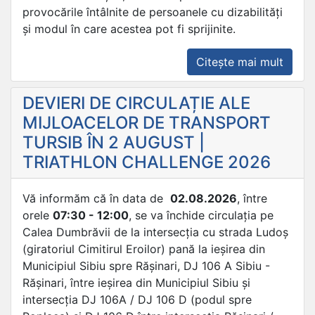
provocările întâlnite de persoanele cu dizabilități
și modul în care acestea pot fi sprijinite.
„CAM
Citește mai mult
DE
CONȘ
DEVIERI DE CIRCULAȚIE ALE
PRIVI
MIJLOACELOR DE TRANSPORT
SPRIJ
TURSIB ÎN 2 AUGUST |
PERS
TRIATHLON CHALLENGE 2026
CU
DIZAB
Vă informăm că în data de
02.08.2026
, între
orele
07:30 - 12:00
, se va închide circulația pe
Calea Dumbrăvii de la intersecția cu strada Ludoș
(giratoriul Cimitirul Eroilor) pană la ieșirea din
Municipiul Sibiu spre Rășinari, DJ 106 A Sibiu -
Rășinari, între ieșirea din Municipiul Sibiu și
intersecția DJ 106A / DJ 106 D (podul spre