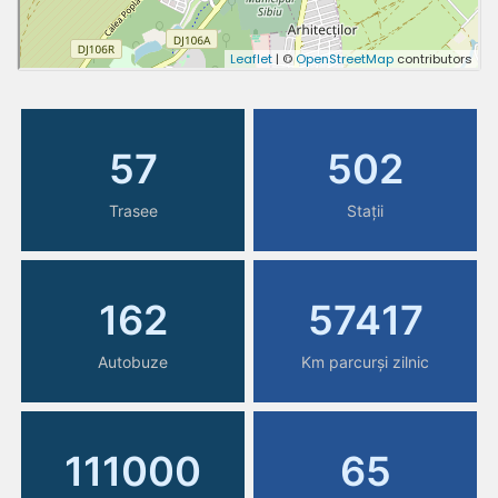
57
502
Trasee
Stații
162
57417
Autobuze
Km parcurși zilnic
111000
65