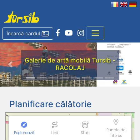
Încarcă cardul
Galerie de artă mobilă Tursib -
RACOLAJ
Previous
Nex
Planificare călătorie