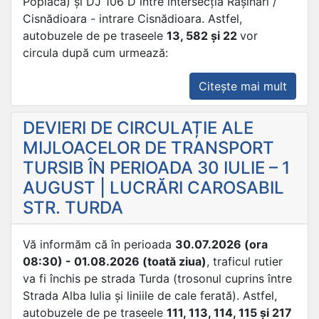
Poplaca) și DJ 106 D între intersecția Rășinari /
Cisnădioara - intrare Cisnădioara. Astfel,
autobuzele de pe traseele
13, 582 și 22
vor
circula după cum urmează:
„DEVI
Citește mai mult
DE
CIRC
DEVIERI DE CIRCULAȚIE ALE
ALE
MIJLOACELOR DE TRANSPORT
MIJL
TURSIB ÎN PERIOADA 30 IULIE – 1
DE
AUGUST | LUCRĂRI CAROSABIL
TRAN
STR. TURDA
TURS
ÎN
2
Vă informăm că în perioada
30.07.2026 (ora
AUGU
08:30) - 01.08.2026 (toată ziua)
, traficul rutier
|
va fi închis pe strada Turda (trosonul cuprins între
TRIA
Strada Alba Iulia și liniile de cale ferată). Astfel,
CHAL
autobuzele de pe traseele
111, 113, 114, 115 și 217