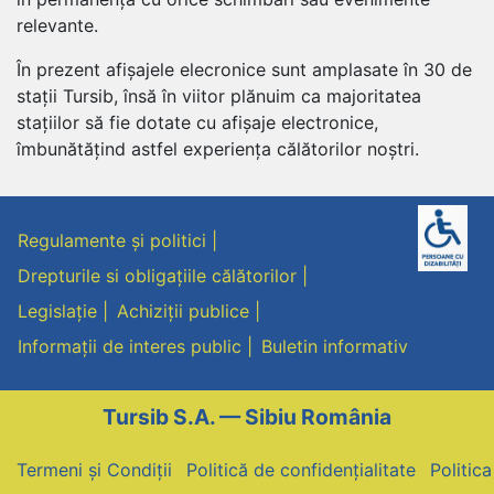
relevante.
În prezent afișajele elecronice sunt amplasate în 30 de
stații Tursib, însă în viitor plănuim ca majoritatea
stațiilor să fie dotate cu afișaje electronice,
îmbunătățind astfel experiența călătorilor noștri.
Regulamente și politici
Drepturile si obligațiile călătorilor
Legislație
Achiziții publice
Informații de interes public
Buletin informativ
Tursib S.A. — Sibiu România
Termeni și Condiții
Politică de confidențialitate
Politic