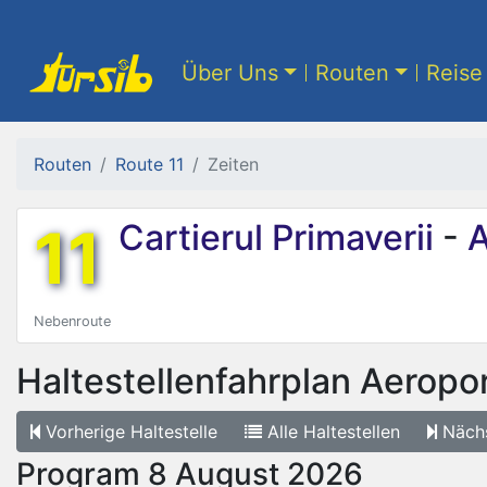
Über Uns
Routen
Reise 
Routen
Route 11
Zeiten
11
Cartierul Primaverii
-
A
Nebenroute
Haltestellenfahrplan
Aeropor
Vorherige
Haltestelle
Alle
Haltestellen
Näch
Program 8 August 2026