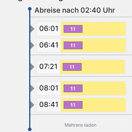
Abreise nach 02:40 Uhr
06:01
11
06:41
11
07:21
11
08:01
11
08:41
11
Mehrere laden