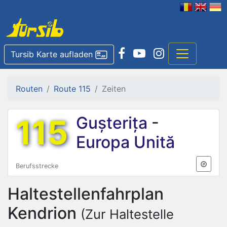
Tursib Karte aufladen
Routen
Route 115
Zeiten
115
Gușterița
-
Europa Unită
Berufsstrecke
Haltestellenfahrplan
Kendrion
(Zur Haltestelle