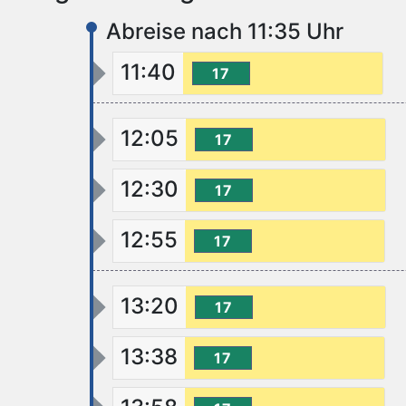
Abreise nach 11:35 Uhr
11:40
17
12:05
17
12:30
17
12:55
17
13:20
17
13:38
17