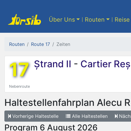
Über Uns
Routen
Reise 
Routen
Route 17
Zeiten
17
Ștrand II
-
Cartier Reș
Nebenroute
Haltestellenfahrplan
Alecu R
Vorherige
Haltestelle
Alle
Haltestellen
Näch
Program 6 August 2026