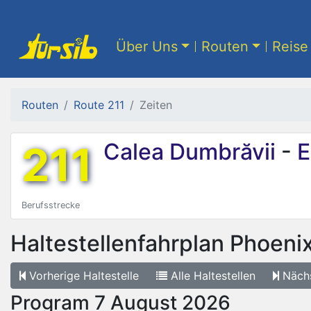
Über Uns
Routen
Reise 
Routen
Route 211
Zeiten
211
Calea Dumbrăvii
-
E
Berufsstrecke
Haltestellenfahrplan
Phoenix
Vorherige
Haltestelle
Alle
Haltestellen
Näch
Program 7 August 2026