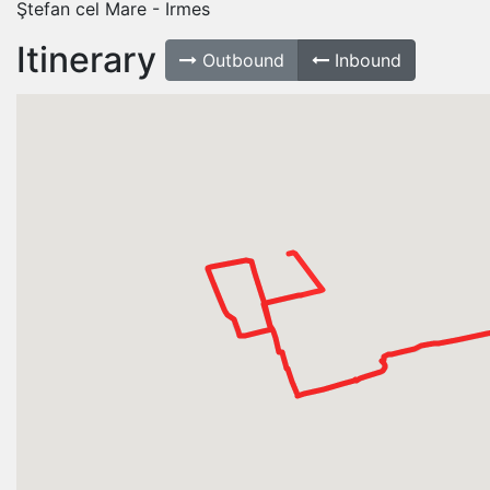
Ştefan cel Mare - Irmes
Itinerary
Outbound
Inbound