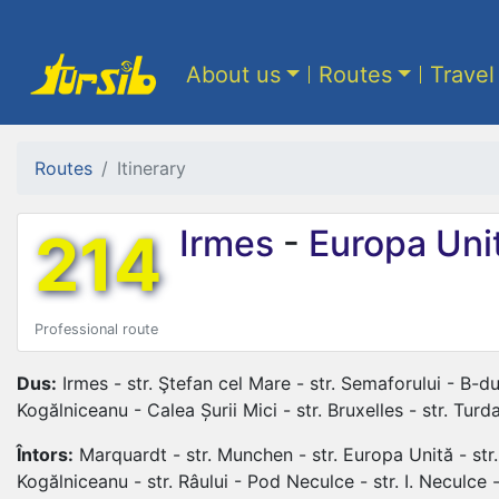
About us
Routes
Travel
Routes
Itinerary
214
Irmes
-
Europa Uni
Professional route
Dus:
Irmes - str. Ştefan cel Mare - str. Semaforului - B-dul 
Kogălniceanu - Calea Șurii Mici - str. Bruxelles - str. Tur
Întors:
Marquardt - str. Munchen - str. Europa Unită - str. L
Kogălniceanu - str. Râului - Pod Neculce - str. I. Neculce - ş