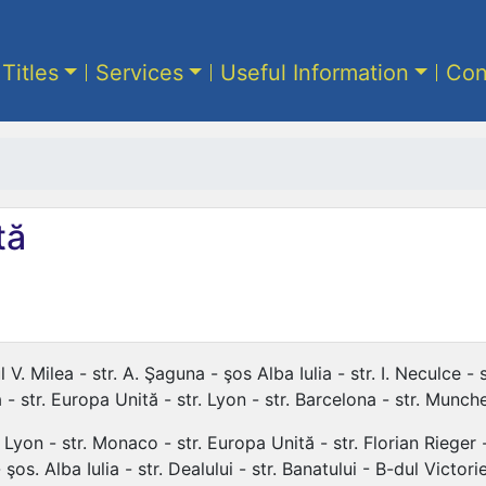
 Titles
Services
Useful Information
Con
tă
V. Milea - str. A. Şaguna - şos Alba Iulia - str. I. Neculce - s
da - str. Europa Unită - str. Lyon - str. Barcelona - str. Munc
yon - str. Monaco - str. Europa Unită - str. Florian Rieger - s
os. Alba Iulia - str. Dealului - str. Banatului - B-dul Victoriei