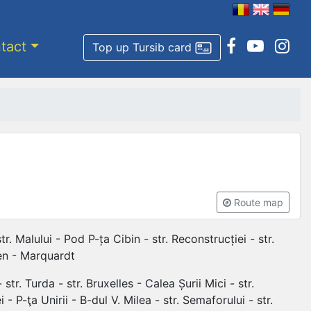
tact
Top up Tursib card
Route map
tr. Malului - Pod P-ța Cibin - str. Reconstrucției - str.
hen - Marquardt
tr. Turda - str. Bruxelles - Calea Șurii Mici - str.
 - P-ţa Unirii - B-dul V. Milea - str. Semaforului - str.