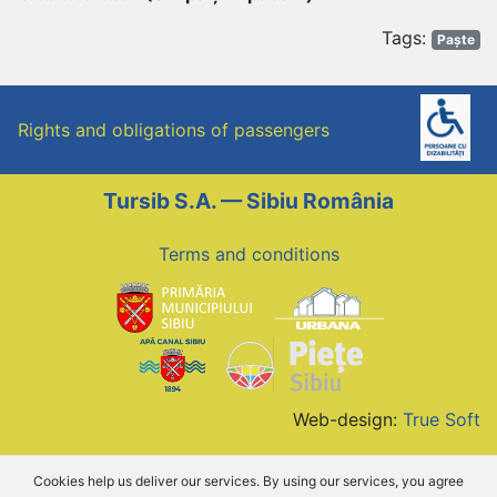
Post
T
Tags:
Paște
navigation
Rights and obligations of passengers
Tursib S.A. — Sibiu România
Terms and conditions
Web-design:
True Soft
Cookies help us deliver our services. By using our services, you agree