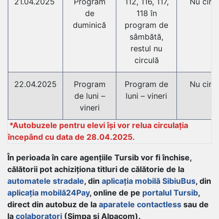
21.04.2025
Program
112, 116, 117,
Nu circ
de
118 în
duminică
program de
sâmbătă,
restul nu
circulă
22.04.2025
Program
Program de
Nu circ
de luni –
luni – vineri
vineri
*Autobuzele pentru elevi își vor relua circulația
începând cu data de 28.04.2025.
În perioada în care agențiile Tursib vor fi închise,
călătorii pot achiziționa titluri de călătorie de la
automatele stradale
, din
aplicația mobilă SibiuBus
, din
aplicația mobilă24Pay
, online de pe
portalul Tursib
,
direct din autobuz de la
aparatele contactless
sau de
la
colaboratori
(Simpa și Alpacom).