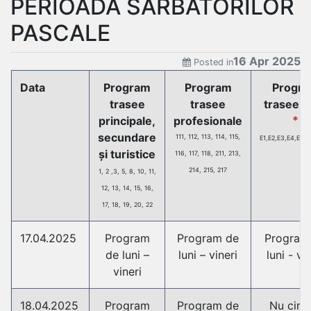
PERIOADA SĂRBĂTORILOR
PASCALE
16 Apr 2025
Posted in
Data
Program
Program
Progr
trasee
trasee
trasee e
principale,
profesionale
*
secundare
111, 112, 113, 114, 115,
E1,E2,E3,E4,E5,E
și turistice
116, 117, 118, 211, 213,
214, 215, 217
1, 2 ,3, 5, 8, 10, 11,
12, 13, 14, 15, 16,
17, 18, 19, 20, 22
17.04.2025
Program
Program de
Program
de luni –
luni – vineri
luni - vi
vineri
18.04.2025
Program
Program de
Nu circ