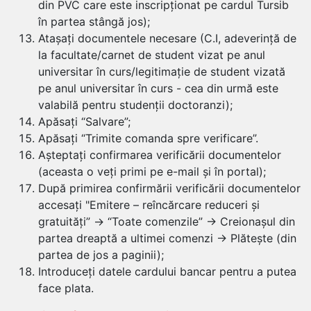
din PVC care este inscripționat pe cardul Tursib
în partea stângă jos);
Atașați documentele necesare (C.I, adeverință de
la facultate/carnet de student vizat pe anul
universitar în curs/legitimație de student vizată
pe anul universitar în curs - cea din urmă este
valabilă pentru studenții doctoranzi);
Apăsați “Salvare”;
Apăsați “Trimite comanda spre verificare”.
Așteptați confirmarea verificării documentelor
(aceasta o veți primi pe e-mail și în portal);
După primirea confirmării verificării documentelor
accesați "Emitere – reîncărcare reduceri și
gratuități” → “Toate comenzile” → Creionașul din
partea dreaptă a ultimei comenzi → Plătește (din
partea de jos a paginii);
Introduceți datele cardului bancar pentru a putea
face plata.