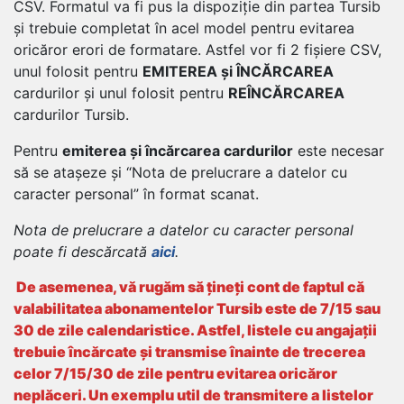
CSV. Formatul va fi pus la dispoziție din partea Tursib
și trebuie completat în acel model pentru evitarea
oricăror erori de formatare. Astfel vor fi 2 fișiere CSV,
unul folosit pentru
EMITEREA și ÎNCĂRCAREA
cardurilor și unul folosit pentru
REÎNCĂRCAREA
cardurilor Tursib.
Pentru
emiterea și încărcarea cardurilor
este necesar
să se atașeze și “Nota de prelucrare a datelor cu
caracter personal” în format scanat.
Nota de prelucrare a datelor cu caracter personal
poate fi descărcată
aici
.
De asemenea, vă rugăm să țineți cont de faptul că
valabilitatea abonamentelor Tursib este de 7/15 sau
30 de zile calendaristice. Astfel, listele cu angajații
trebuie încărcate și transmise înainte de trecerea
celor 7/15/30 de zile pentru evitarea oricăror
neplăceri. Un exemplu util de transmitere a listelor