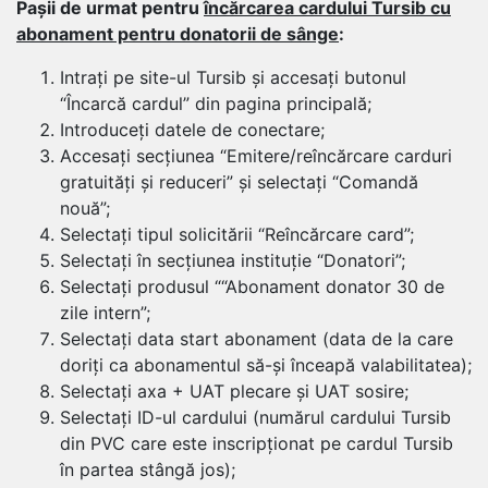
Pașii de urmat pentru
încărcarea cardului Tursib cu
abonament pentru donatorii de sânge
:
Intrați pe site-ul Tursib și accesați butonul
“Încarcă cardul” din pagina principală;
Introduceți datele de conectare;
Accesați secțiunea “Emitere/reîncărcare carduri
gratuități și reduceri” și selectați “Comandă
nouă”;
Selectați tipul solicitării “Reîncărcare card”;
Selectați în secțiunea instituție “Donatori”;
Selectați produsul ““Abonament donator 30 de
zile intern”;
Selectați data start abonament (data de la care
doriți ca abonamentul să-și înceapă valabilitatea);
Selectați axa + UAT plecare și UAT sosire;
Selectați ID-ul cardului (numărul cardului Tursib
din PVC care este inscripționat pe cardul Tursib
în partea stângă jos);