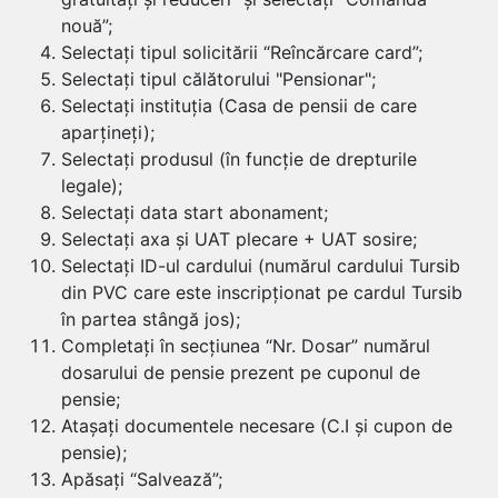
nouă”;
Selectați tipul solicitării “Reîncărcare card”;
Selectați tipul călătorului "Pensionar";
Selectați instituția (Casa de pensii de care
aparțineți);
Selectați produsul (în funcție de drepturile
legale);
Selectați data start abonament;
Selectați axa și UAT plecare + UAT sosire;
Selectați ID-ul cardului (numărul cardului Tursib
din PVC care este inscripționat pe cardul Tursib
în partea stângă jos);
Completați în secțiunea “Nr. Dosar” numărul
dosarului de pensie prezent pe cuponul de
pensie;
Atașați documentele necesare (C.I și cupon de
pensie);
Apăsați “Salvează”;