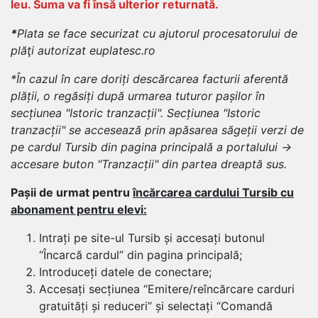
leu. Suma va fi însă ulterior returnată.
*
Plata se face securizat cu ajutorul procesatorului de
plăţi autorizat euplatesc.ro
*
În cazul în care doriți descărcarea facturii aferentă
plății, o regăsiți după urmarea tuturor pașilor în
secțiunea "Istoric tranzacții".
Secțiunea "Istoric
tranzacții" se accesează prin apăsarea săgeții verzi de
pe cardul Tursib din pagina principală a portalului ->
accesare buton "Tranzacții" din partea dreaptă sus.
Pașii de urmat pentru
încărcarea cardului Tursib cu
abonament pentru elevi:
Intrați pe site-ul Tursib și accesați butonul
“Încarcă cardul” din pagina principală;
Introduceți datele de conectare;
Accesați secțiunea “Emitere/reîncărcare carduri
gratuități și reduceri” și selectați “Comandă