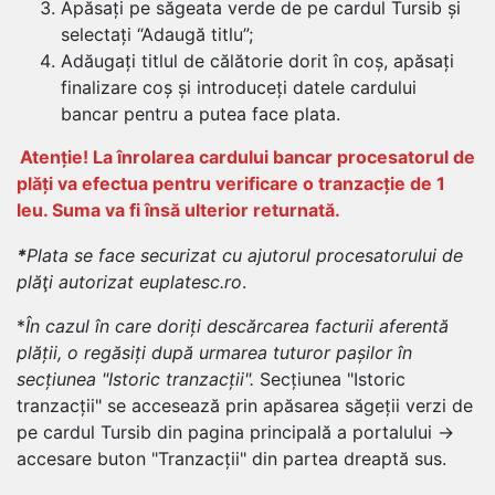
Apăsați pe săgeata verde de pe cardul Tursib și
selectați “Adaugă titlu”;
Adăugați titlul de călătorie dorit în coș, apăsați
finalizare coș și introduceți datele cardului
bancar pentru a putea face plata.
Atenție! La înrolarea cardului bancar procesatorul de
plăți va efectua pentru verificare o tranzacție de 1
leu. Suma va fi însă ulterior returnată.
*
Plata se face securizat cu ajutorul procesatorului de
plăţi autorizat euplatesc.ro
.
*
În cazul în care doriți descărcarea facturii aferentă
plății, o regăsiți după urmarea tuturor pașilor în
secțiunea "Istoric tranzacții".
Secțiunea "Istoric
tranzacții" se accesează prin apăsarea săgeții verzi de
pe cardul Tursib din pagina principală a portalului →
accesare buton "Tranzacții" din partea dreaptă sus.