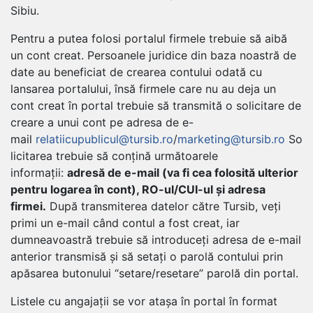
Sibiu.
Pentru a putea folosi portalul firmele trebuie să aibă
un cont creat. Persoanele juridice din baza noastră de
date au beneficiat de crearea contului odată cu
lansarea portalului, însă firmele care nu au deja un
cont creat în portal trebuie să transmită o solicitare de
creare a unui cont pe adresa de e-
mail
relatiicupublicul@tursib.ro
/
marketing@tursib.ro
So
licitarea trebuie să conțină următoarele
informații:
adresă de e-mail (va fi cea folosită ulterior
pentru logarea în cont), RO-ul/CUI-ul și adresa
firmei.
După transmiterea datelor către Tursib, veți
primi un e-mail când contul a fost creat, iar
dumneavoastră trebuie să introduceți adresa de e-mail
anterior transmisă și să setați o parolă contului prin
apăsarea butonului “setare/resetare” parolă din portal.
Listele cu angajații se vor atașa în portal în format