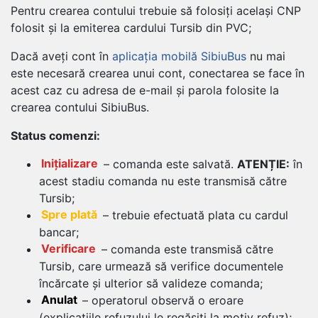
Pentru crearea contului trebuie să folosiți același CNP
folosit și la emiterea cardului Tursib din PVC;
Dacă aveți cont în
aplicația mobilă SibiuBus
nu mai
este necesară crearea unui cont, conectarea se face în
acest caz cu adresa de e-mail și parola folosite la
crearea contului SibiuBus.
Status comenzi:
Inițializare
– comanda este salvată.
ATENȚIE:
în
acest stadiu comanda nu este transmisă către
Tursib;
Spre plată
– trebuie efectuată plata cu cardul
bancar;
Verificare
– comanda este transmisă către
Tursib, care urmează să verifice documentele
încărcate și ulterior să valideze comanda;
Anulat
– operatorul observă o eroare
(explicațiile refuzului le regăsiți la motiv refuz);