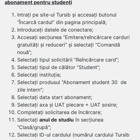
abonament pentru studenți
Intrați pe site-ul Tursib și accesați butonul
“Încarcă cardul” din pagina principală;
Introduceți datele de conectare;
Accesați secțiunea “Emitere/reîncărcare carduri
gratuități și reduceri” și selectați “Comandă
nouă”;
Selectați tipul solicitării “Reîncărcare card”;
Selectați tipul de călător “Student”;
Selectați instituția;
Selectați produsul "Abonament student 30 de
zile intern";
Selectați data start abonament;
Selectați axa și UAT plecare + UAT sosire;
Completați solicitarea de încărcare;
Selectați
anul de studiu
în secțiunea
"Clasă/grupă";
Selectați ID-ul cardului (numărul cardului Tursib