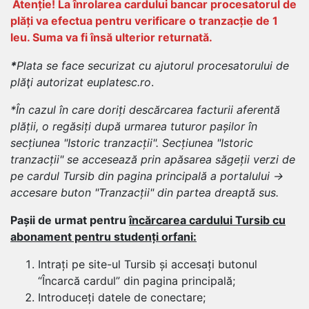
Atenție! La înrolarea cardului bancar procesatorul de
plăți va efectua pentru verificare o tranzacție de 1
leu. Suma va fi însă ulterior returnată.
*
Plata se face securizat cu ajutorul procesatorului de
plăţi autorizat euplatesc.ro
.
*
În cazul în care doriți descărcarea facturii aferentă
plății, o regăsiți după urmarea tuturor pașilor în
secțiunea "Istoric tranzacții".
Secțiunea "Istoric
tranzacții" se accesează prin apăsarea săgeții verzi de
pe cardul Tursib din pagina principală a portalului ->
accesare buton "Tranzacții" din partea dreaptă sus.
Pașii de urmat pentru
încărcarea cardului Tursib cu
abonament pentru studenți orfani:
Intrați pe site-ul Tursib și accesați butonul
“Încarcă cardul” din pagina principală;
Introduceți datele de conectare;