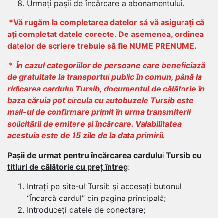
Urmați pașii de încărcare a abonamentului.
*Vă rugăm la completarea datelor să vă asigurați că
ați completat datele corecte. De asemenea, ordinea
datelor de scriere trebuie să fie NUME PRENUME.
*
În cazul categoriilor de persoane care beneficiază
de gratuitate la transportul public în comun, până la
ridicarea cardului Tursib, documentul de călătorie în
baza căruia pot circula cu autobuzele Tursib este
mail-ul de confirmare primit în urma transmiterii
solicitării de emitere și încărcare. Valabilitatea
acestuia este de 15 zile de la data primirii.
Pașii de urmat pentru
încărcarea cardului Tursib cu
titluri de călătorie cu preț întreg
:
Intrați pe site-ul Tursib și accesați butonul
“Încarcă cardul” din pagina principală;
Introduceți datele de conectare;