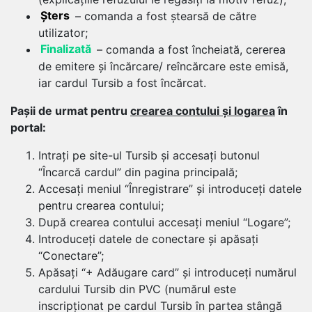
Șters
– comanda a fost ștearsă de către
utilizator;
Finalizată
– comanda a fost încheiată, cererea
de emitere și încărcare/ reîncărcare este emisă,
iar cardul Tursib a fost încărcat.
Pașii de urmat pentru
crearea contului și logarea
în
portal:
Intrați pe site-ul Tursib și accesați butonul
“Încarcă cardul” din pagina principală;
Accesați meniul “Înregistrare” și introduceți datele
pentru crearea contului;
După crearea contului accesați meniul “Logare”;
Introduceți datele de conectare și apăsați
“Conectare”;
Apăsați “+ Adăugare card” și introduceți numărul
cardului Tursib din PVC (numărul este
inscripționat pe cardul Tursib în partea stângă