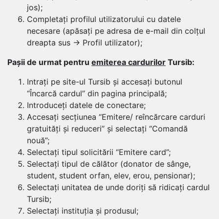
jos);
Completați profilul utilizatorului cu datele
necesare (apăsați pe adresa de e-mail din colțul
dreapta sus → Profil utilizator);
Pașii de urmat pentru
emiterea cardurilor
Tursib:
Intrați pe site-ul Tursib și accesați butonul
“Încarcă cardul” din pagina principală;
Introduceți datele de conectare;
Accesați secțiunea “Emitere/ reîncărcare carduri
gratuități și reduceri” și selectați “Comandă
nouă”;
Selectați tipul solicitării “Emitere card”;
Selectați tipul de călător (donator de sânge,
student, student orfan, elev, erou, pensionar);
Selectați unitatea de unde doriți să ridicați cardul
Tursib;
Selectați instituția și produsul;