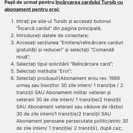
Pașii de urmat pentru
încărcarea cardului Tursib cu
abonament pentru eroi:
Intrați pe site-ul Tursib și accesați butonul
“Încarcă cardul” din pagina principală;
Introduceți datele de conectare;
Accesați secțiunea “Emitere/reîncărcare carduri
gratuități și reduceri” și selectați “Comandă
nouă”;
Selectați tipul solicitării “Reîncărcare card”;
Selectați instituția “Eroi”;
Selectați produsul((Abonament erou rev. 1989
urmaș sau însoțitor 30 zile intern/ 1 tranziție / 2
tranziții SAU Abonament militar veteran și
veterani 30 de zile intern/ 1 tranziție/2 tranziții
SAU Abonament veterani sau văduve de război
30 de zile intern/1 tranziție/2 tranziții SAU
Abonament persoane persecutate politic/etnic 30
de zile intern/ 1 tranziție/ 2 tranziții), după caz;