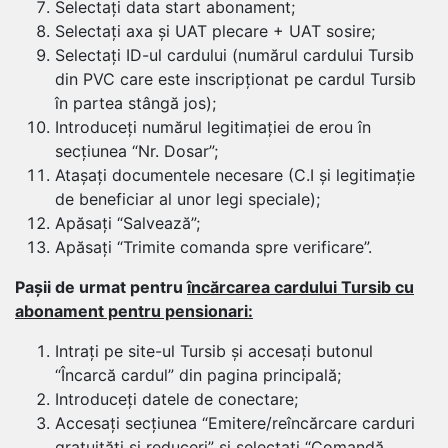
Selectați data start abonament;
Selectați axa și UAT plecare + UAT sosire;
Selectați ID-ul cardului (numărul cardului Tursib
din PVC care este inscripționat pe cardul Tursib
în partea stângă jos);
Introduceți numărul legitimației de erou în
secțiunea “Nr. Dosar”;
Atașați documentele necesare (C.I și legitimație
de beneficiar al unor legi speciale);
Apăsați “Salvează”;
Apăsați “Trimite comanda spre verificare”.
Pașii de urmat pentru
încărcarea cardului Tursib cu
abonament pentru pensionari:
Intrați pe site-ul Tursib și accesați butonul
“Încarcă cardul” din pagina principală;
Introduceți datele de conectare;
Accesați secțiunea “Emitere/reîncărcare carduri
gratuități și reduceri” și selectați “Comandă