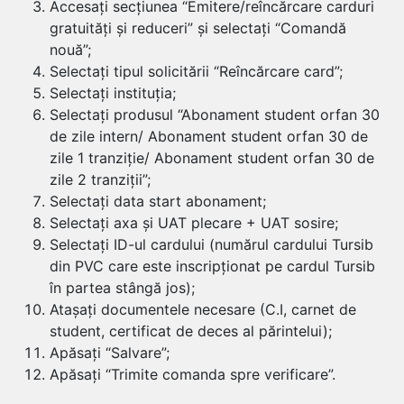
Accesați secțiunea “Emitere/reîncărcare carduri
gratuități și reduceri” și selectați “Comandă
nouă”;
Selectați tipul solicitării “Reîncărcare card”;
Selectați instituția;
Selectați produsul “Abonament student orfan 30
de zile intern/ Abonament student orfan 30 de
zile 1 tranziție/ Abonament student orfan 30 de
zile 2 tranziții”;
Selectați data start abonament;
Selectați axa și UAT plecare + UAT sosire;
Selectați ID-ul cardului (numărul cardului Tursib
din PVC care este inscripționat pe cardul Tursib
în partea stângă jos);
Atașați documentele necesare (C.I, carnet de
student, certificat de deces al părintelui);
Apăsați “Salvare”;
Apăsați “Trimite comanda spre verificare”.