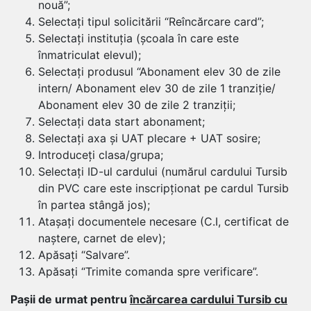
nouă”;
Selectați tipul solicitării “Reîncărcare card”;
Selectați instituția (școala în care este
înmatriculat elevul);
Selectați produsul “Abonament elev 30 de zile
intern/ Abonament elev 30 de zile 1 tranziție/
Abonament elev 30 de zile 2 tranziții;
Selectați data start abonament;
Selectați axa și UAT plecare + UAT sosire;
Introduceți clasa/grupa;
Selectați ID-ul cardului (numărul cardului Tursib
din PVC care este inscripționat pe cardul Tursib
în partea stângă jos);
Atașați documentele necesare (C.I, certificat de
naștere, carnet de elev);
Apăsați “Salvare”.
Apăsați “Trimite comanda spre verificare”.
Pașii de urmat pentru
încărcarea cardului Tursib cu