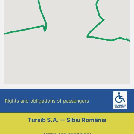
Rights and obligations of passengers
Tursib S.A. — Sibiu România