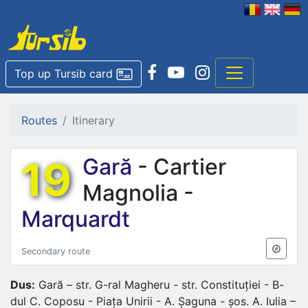
Top up Tursib card
Routes
Itinerary
19
Gară
- Cartier
Magnolia -
Marquardt
Secondary route
Dus:
Gară – str. G-ral Magheru - str. Constituției - B-
dul C. Coposu - Piața Unirii - A. Șaguna - șos. A. Iulia –