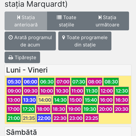
stația Marquardt)
Stația
Toate
Stația
anterioară
stațiile
următoare
Arată programul
Toate programele
de acum
din stație
Tipărește
Luni - Vineri
05:30
06:00
06:30
07:00
07:30
08:00
08:30
09:00
09:30
10:00
10:30
11:00
11:30
12:00
12:30
13:00
13:30
14:00
14:30
15:00
15:40
16:00
16:30
17:00
17:20
18:00
18:30
19:00
19:30
20:00
20:30
21:00
21:35
22:00
22:30
23:00
23:25
Sâmbătă