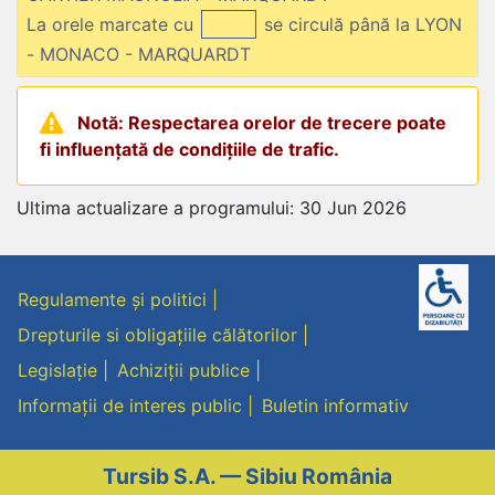
La orele marcate cu
se circulă până la LYON
- MONACO - MARQUARDT
Notă: Respectarea orelor de trecere poate
fi influențată de condițiile de trafic.
Ultima actualizare a programului: 30 Jun 2026
Regulamente și politici
Drepturile si obligațiile călătorilor
Legislație
Achiziții publice
Informații de interes public
Buletin informativ
Tursib S.A. — Sibiu România