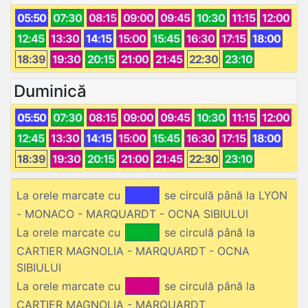
05:50
07:30
08:15
09:00
09:45
10:30
11:15
12:00
12:45
13:30
14:15
15:00
15:45
16:30
17:15
18:00
18:39
19:30
20:15
21:00
21:45
22:30
23:10
Duminică
05:50
07:30
08:15
09:00
09:45
10:30
11:15
12:00
12:45
13:30
14:15
15:00
15:45
16:30
17:15
18:00
18:39
19:30
20:15
21:00
21:45
22:30
23:10
La orele marcate cu
se circulă până la LYON
- MONACO - MARQUARDT - OCNA SIBIULUI
La orele marcate cu
se circulă până la
CARTIER MAGNOLIA - MARQUARDT - OCNA
SIBIULUI
La orele marcate cu
se circulă până la
CARTIER MAGNOLIA - MARQUARDT