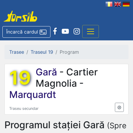
Încarcă cardul
Trasee
Traseul 19
Program
19
Gară
- Cartier
Magnolia -
Marquardt
Traseu secundar
Programul stației
Gară
(Spre