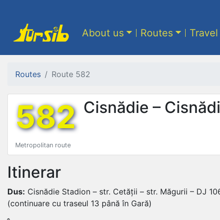
About us
Routes
Travel
Routes
Route 582
582
Cisnădie – Cisnăd
Metropolitan route
Itinerar
Dus:
Cisnădie Stadion – str. Cetății – str. Măgurii – DJ 
(continuare cu traseul 13 până în Gară)