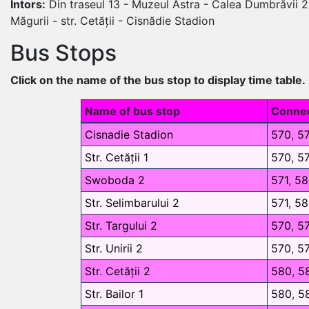
Întors:
Din traseul 13 - Muzeul Astra - Calea Dumbrăvii 2
Măgurii - str. Cetății - Cisnădie Stadion
Bus Stops
Click on the name of the bus stop to display time table.
Name of bus stop
Connec
Cisnadie Stadion
570
,
5
Str. Cetății 1
570
,
5
Swoboda 2
571
,
58
Str. Selimbarului 2
571
,
58
Str. Targului 2
570
,
57
Str. Unirii 2
570
,
57
Str. Cetății 2
580
,
5
Str. Bailor 1
580
,
5