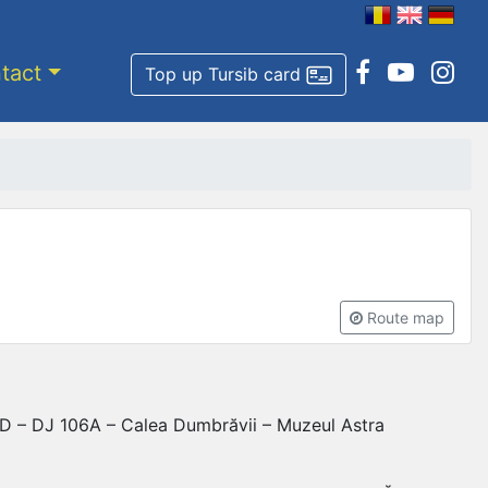
tact
Top up Tursib card
Route map
106D – DJ 106A – Calea Dumbrăvii – Muzeul Astra