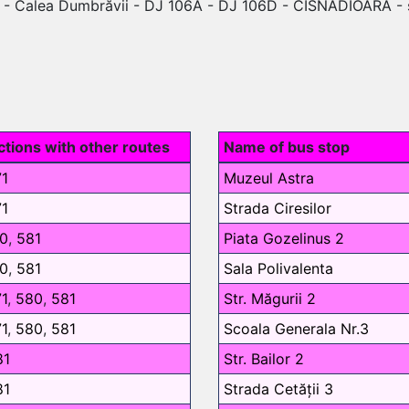
 - Calea Dumbrăvii - DJ 106A - DJ 106D - CISNĂDIOARA - str
tions with other routes
Name of bus stop
71
Muzeul Astra
71
Strada Ciresilor
0
,
581
Piata Gozelinus 2
0
,
581
Sala Polivalenta
1
,
580
,
581
Str. Măgurii 2
1
,
580
,
581
Scoala Generala Nr.3
81
Str. Bailor 2
81
Strada Cetății 3