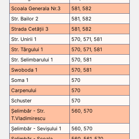
Scoala Generala Nr.3
581
,
582
Str. Bailor 2
581
,
582
Strada Cetății 3
581
,
582
Str. Unirii 1
570
,
571
,
581
Str. Târgului 1
570
,
571
,
581
Str. Selimbarului 1
570
,
581
Swoboda 1
570
,
581
Soma 1
570
Carpenului
570
Schuster
570
Șelimbăr - Str.
560
,
570
T.Vladimirescu
Șelimbăr - Sevișului 1
560
,
570
Șelimbăr - Școala
560
,
561
,
570