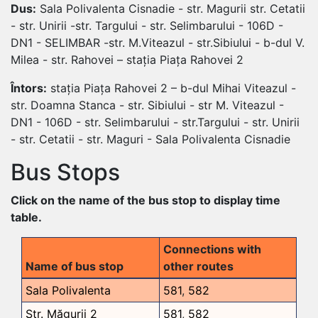
Dus:
Sala Polivalenta Cisnadie - str. Magurii str. Cetatii
- str. Unirii -str. Targului - str. Selimbarului - 106D -
DN1 - SELIMBAR -str. M.Viteazul - str.Sibiului - b-dul V.
Milea - str. Rahovei – stația Piața Rahovei 2
Întors:
stația Piața Rahovei 2 – b-dul Mihai Viteazul -
str. Doamna Stanca - str. Sibiului - str M. Viteazul -
DN1 - 106D - str. Selimbarului - str.Targului - str. Unirii
- str. Cetatii - str. Maguri - Sala Polivalenta Cisnadie
Bus Stops
Click on the name of the bus stop to display time
table.
Connections with
Name of bus stop
other routes
Sala Polivalenta
581
,
582
Str. Măgurii 2
581
,
582