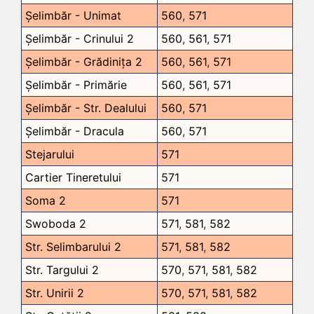
Șelimbăr - Unimat
560
,
571
Șelimbăr - Crinului 2
560
,
561
,
571
Șelimbăr - Grădinița 2
560
,
561
,
571
Șelimbăr - Primărie
560
,
561
,
571
Șelimbăr - Str. Dealului
560
,
571
Șelimbăr - Dracula
560
,
571
Stejarului
571
Cartier Tineretului
571
Soma 2
571
Swoboda 2
571
,
581
,
582
Str. Selimbarului 2
571
,
581
,
582
Str. Targului 2
570
,
571
,
581
,
582
Str. Unirii 2
570
,
571
,
581
,
582