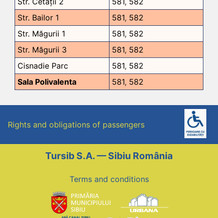
Str. Cetății 2
581
,
582
Str. Bailor 1
581
,
582
Str. Măgurii 1
581
,
582
Str. Măgurii 3
581
,
582
Cisnadie Parc
581
,
582
Sala Polivalenta
581
,
582
Rights and obligations of passengers
Tursib S.A. — Sibiu România
Terms and conditions