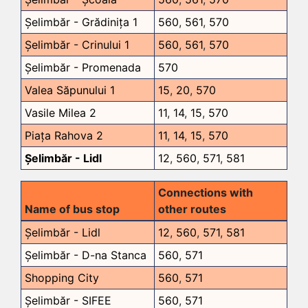
Șelimbăr - Grădinița 1
560
,
561
,
570
Șelimbăr - Crinului 1
560
,
561
,
570
Șelimbăr - Promenada
570
Valea Săpunului 1
15
,
20
,
570
Vasile Milea 2
11
,
14
,
15
,
570
Piața Rahova 2
11
,
14
,
15
,
570
Șelimbăr - Lidl
12
,
560
,
571
,
581
Connections with
Name of bus stop
other routes
Șelimbăr - Lidl
12
,
560
,
571
,
581
Șelimbăr - D-na Stanca
560
,
571
Shopping City
560
,
571
Șelimbăr - SIFEE
560
,
571