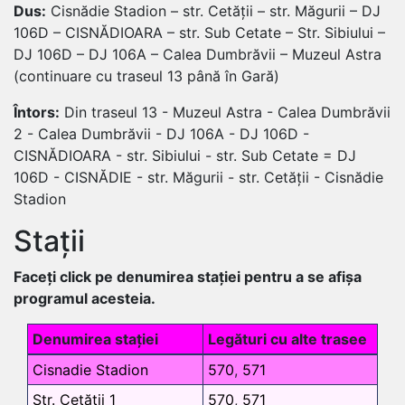
Dus:
Cisnădie Stadion – str. Cetății – str. Măgurii – DJ
106D – CISNĂDIOARA – str. Sub Cetate – Str. Sibiului –
DJ 106D – DJ 106A – Calea Dumbrăvii – Muzeul Astra
(continuare cu traseul 13 până în Gară)
Întors:
Din traseul 13 - Muzeul Astra - Calea Dumbrăvii
2 - Calea Dumbrăvii - DJ 106A - DJ 106D -
CISNĂDIOARA - str. Sibiului - str. Sub Cetate = DJ
106D - CISNĂDIE - str. Măgurii - str. Cetății - Cisnădie
Stadion
Stații
Faceți click pe denumirea stației pentru a se afișa
programul acesteia.
Denumirea stației
Legături cu alte trasee
Cisnadie Stadion
570
,
571
Str. Cetății 1
570
,
571