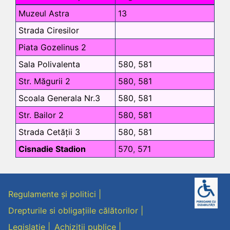
Muzeul Astra
13
Strada Ciresilor
Piata Gozelinus 2
Sala Polivalenta
580
,
581
Str. Măgurii 2
580
,
581
Scoala Generala Nr.3
580
,
581
Str. Bailor 2
580
,
581
Strada Cetății 3
580
,
581
Cisnadie Stadion
570
,
571
Regulamente și politici
Drepturile si obligațiile călătorilor
Legislație
Achiziții publice