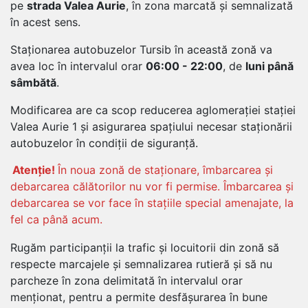
pe
strada Valea Aurie
, în zona marcată și semnalizată
în acest sens.
Staționarea autobuzelor Tursib în această zonă va
avea loc în intervalul orar
06:00 - 22:00
, de
luni până
sâmbătă
.
Modificarea are ca scop reducerea aglomerației stației
Valea Aurie 1 și asigurarea spațiului necesar staționării
autobuzelor în condiții de siguranță.
Atenție!
În noua zonă de staționare, îmbarcarea și
debarcarea călătorilor nu vor fi permise. Îmbarcarea și
debarcarea se vor face în stațiile special amenajate, la
fel ca până acum.
Rugăm participanții la trafic și locuitorii din zonă să
respecte marcajele și semnalizarea rutieră și să nu
parcheze în zona delimitată în intervalul orar
menționat, pentru a permite desfășurarea în bune