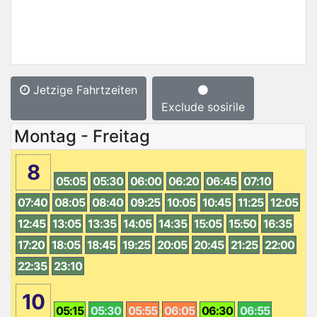
Jetzige Fahrtzeiten
Exclude sosirile
Montag - Freitag
8
05:05
05:30
06:00
06:20
06:45
07:10
07:40
08:05
08:40
09:25
10:05
10:45
11:25
12:05
12:45
13:05
13:35
14:05
14:35
15:05
15:50
16:35
17:20
18:05
18:45
19:25
20:05
20:45
21:25
22:00
22:35
23:10
10
05:15
05:30
05:55
06:05
06:30
06:55