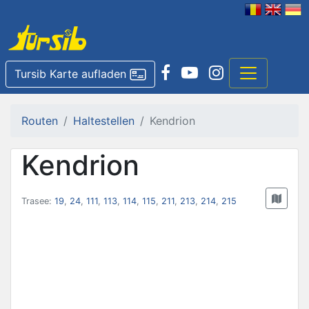
Tursib Karte aufladen
Routen
Haltestellen
Kendrion
Kendrion
Trasee:
19
,
24
,
111
,
113
,
114
,
115
,
211
,
213
,
214
,
215