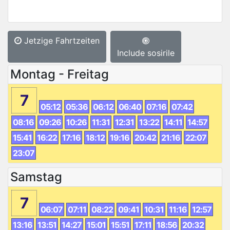
Jetzige Fahrtzeiten
Include sosirile
Montag - Freitag
7
05:12
05:36
06:12
06:40
07:16
07:42
08:16
09:26
10:26
11:31
12:31
13:22
14:11
14:57
15:41
16:22
17:16
18:12
19:16
20:42
21:16
22:07
23:07
Samstag
7
06:07
07:11
08:22
09:41
10:31
11:16
12:57
13:16
13:51
14:27
15:01
15:51
17:11
18:56
20:32