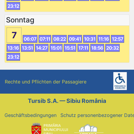
23:12
Sonntag
7
06:07
07:11
08:22
09:41
10:31
11:16
12:57
13:16
13:51
14:27
15:01
15:51
17:11
18:56
20:32
23:12
Rechte und Pflichten der Passagiere
Tursib S.A. — Sibiu România
Geschäftsbedingungen
Schutz personenbezogener Dat