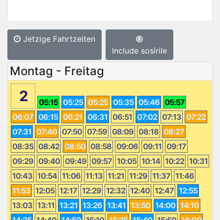
Jetzige Fahrtzeiten
Include sosirile
Montag - Freitag
2
05:15
05:25
05:25
05:35
05:46
05:57
06:07
06:15
06:21
06:31
06:51
07:02
07:13
07:22
07:31
07:40
07:50
07:59
08:09
08:18
08:27
08:35
08:42
08:50
08:58
09:06
09:11
09:17
09:29
09:40
09:49
09:57
10:05
10:14
10:22
10:31
10:43
10:54
11:06
11:13
11:21
11:29
11:37
11:46
11:53
12:05
12:17
12:29
12:32
12:40
12:47
12:55
13:03
13:11
13:21
13:26
13:41
13:50
14:00
14:10
14:25
14:40
14:50
15:10
15:25
15:40
15:50
16:00