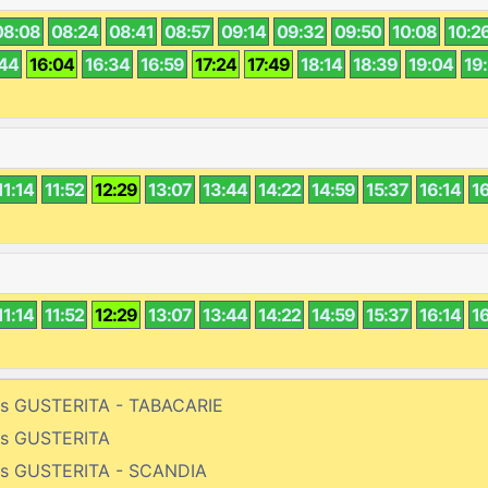
08:08
08:24
08:41
08:57
09:14
09:32
09:50
10:08
10:2
:44
16:04
16:34
16:59
17:24
17:49
18:14
18:39
19:04
19
11:14
11:52
12:29
13:07
13:44
14:22
14:59
15:37
16:14
1
11:14
11:52
12:29
13:07
13:44
14:22
14:59
15:37
16:14
1
bis GUSTERITA - TABACARIE
bis GUSTERITA
bis GUSTERITA - SCANDIA