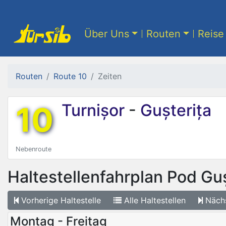
Über Uns
Routen
Reise 
Routen
Route 10
Zeiten
10
Turnișor
-
Gușterița
Nebenroute
Haltestellenfahrplan
Pod Guș
Vorherige
Haltestelle
Alle
Haltestellen
Näch
Montag - Freitag