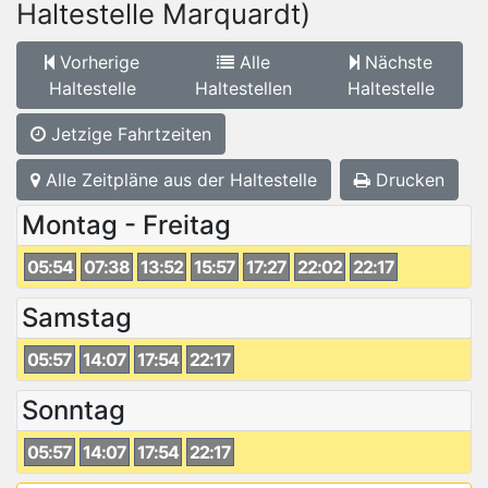
Haltestelle Marquardt)
Vorherige
Alle
Nächste
Haltestelle
Haltestellen
Haltestelle
Jetzige Fahrtzeiten
Alle Zeitpläne aus der Haltestelle
Drucken
Montag - Freitag
05:54
07:38
13:52
15:57
17:27
22:02
22:17
Samstag
05:57
14:07
17:54
22:17
Sonntag
05:57
14:07
17:54
22:17