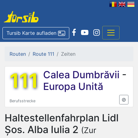
Tursib Karte aufladen
Routen
Route 111
Zeiten
111
Calea Dumbrăvii
-
Europa Unită
Berufsstrecke
Haltestellenfahrplan
Lidl
Șos. Alba Iulia 2
(Zur