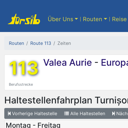
Über Uns
Routen
Reise 
Routen
Route 113
Zeiten
113
Valea Aurie
-
Europa
Berufsstrecke
Haltestellenfahrplan
Turnișo
Vorherige
Haltestelle
Alle
Haltestellen
Näch
Montag - Freitag