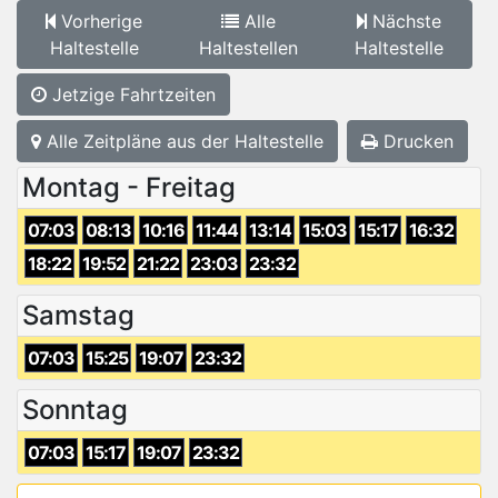
Vorherige
Alle
Nächste
Haltestelle
Haltestellen
Haltestelle
Jetzige Fahrtzeiten
Alle Zeitpläne aus der Haltestelle
Drucken
Montag - Freitag
07:03
08:13
10:16
11:44
13:14
15:03
15:17
16:32
18:22
19:52
21:22
23:03
23:32
Samstag
07:03
15:25
19:07
23:32
Sonntag
07:03
15:17
19:07
23:32