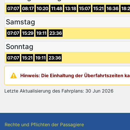
07:07
08:17
10:20
11:48
13:18
15:07
15:21
16:36
18:
Samstag
07:07
15:29
19:11
23:36
Sonntag
07:07
15:21
19:11
23:36
Hinweis: Die Einhaltung der Überfahrtszeiten 
Letzte Aktualisierung des Fahrplans: 30 Jun 2026
Rechte und Pflichten der Passagiere