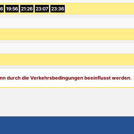
26
19:56
21:26
23:07
23:36
kann durch die Verkehrsbedingungen beeinflusst werden.