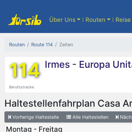
Über Uns
Routen
Reise 
Routen
Route 114
Zeiten
114
Irmes
-
Europa Unit
Berufsstrecke
Haltestellenfahrplan
Casa A
Vorherige
Haltestelle
Alle
Haltestellen
Näch
Montag - Freitag