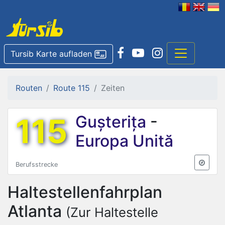
Tursib Karte aufladen
Routen
Route 115
Zeiten
115
Gușterița
-
Europa Unită
Berufsstrecke
Haltestellenfahrplan
Atlanta
(Zur Haltestelle