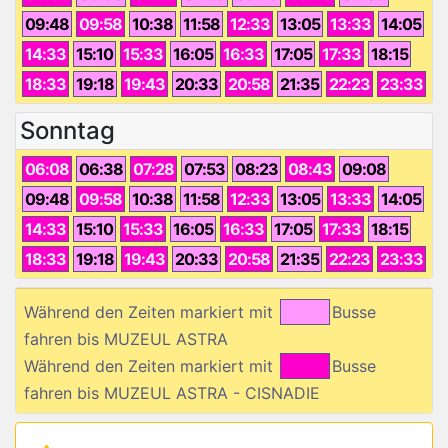
09:48
09:58
10:38
11:58
12:33
13:05
13:33
14:05
14:33
15:10
15:33
16:05
16:33
17:05
17:33
18:15
18:33
19:18
19:43
20:33
20:58
21:35
22:23
23:33
Sonntag
06:08
06:38
07:28
07:53
08:23
08:43
09:08
09:48
09:58
10:38
11:58
12:33
13:05
13:33
14:05
14:33
15:10
15:33
16:05
16:33
17:05
17:33
18:15
18:33
19:18
19:43
20:33
20:58
21:35
22:23
23:33
Während den Zeiten markiert mit
Busse
fahren bis MUZEUL ASTRA
Während den Zeiten markiert mit
Busse
fahren bis MUZEUL ASTRA - CISNADIE