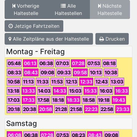
Vorherige
Alle
Nächste
Haltestelle
Haltestellen
Haltestelle
Jetzige Fahrtzeiten
Alle Zeitpläne aus der Haltestelle
Drucken
Montag - Freitag
05:48
06:13
06:38
07:03
07:28
07:53
08:18
08:33
08:43
09:08
09:33
09:58
10:13
10:38
10:58
11:13
11:33
11:53
12:13
12:33
12:43
13:03
13:18
13:33
14:03
14:33
15:03
15:33
16:03
16:33
17:03
17:33
17:58
18:18
18:33
18:58
19:18
19:43
20:18
20:38
20:58
21:28
21:58
22:23
22:58
23:33
Samstag
06:08
06:38
07:28
07:53
08:23
08:43
09:08