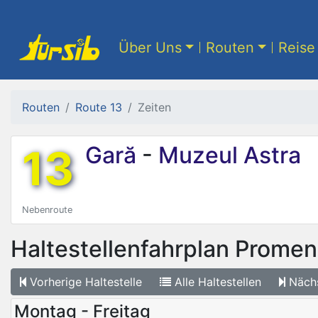
Über Uns
Routen
Reise 
Routen
Route 13
Zeiten
13
Gară
-
Muzeul Astra
Nebenroute
Haltestellenfahrplan
Promen
Vorherige
Haltestelle
Alle
Haltestellen
Näch
Montag - Freitag