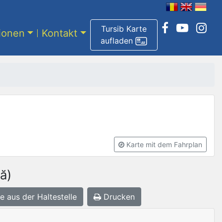
Tursib Karte
tionen
Kontakt
aufladen
Karte mit dem Fahrplan
ă)
e aus der Haltestelle
Drucken