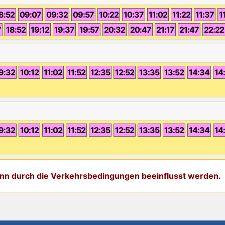
8:52
09:07
09:32
09:57
10:22
10:37
11:02
11:22
11:37
1
7
18:52
19:12
19:37
19:57
20:32
20:47
21:17
21:47
22:22
9:32
10:12
11:02
11:52
12:35
12:52
13:35
13:52
14:34
14
9:32
10:12
11:02
11:52
12:35
12:52
13:35
13:52
14:34
14
kann durch die Verkehrsbedingungen beeinflusst werden.