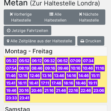
Metan
(Zur Haltestelle Londra)
Vorherige
Alle
Nächste
Haltestelle
Haltestellen
Haltestelle
Jetzige Fahrtzeiten
Alle Zeitpläne aus der Haltestelle
Drucken
Montag - Freitag
05:32
05:52
06:12
06:32
06:52
07:09
07:34
07:54
08:19
08:46
09:16
09:46
10:16
10:46
11:16
11:46
12:16
12:46
13:16
13:46
14:16
14:46
15:11
15:41
16:11
16:41
17:11
17:48
18:16
18:46
19:11
19:46
20:16
20:46
21:16
21:46
22:16
22:46
23:06
23:33
23:41
Samstag