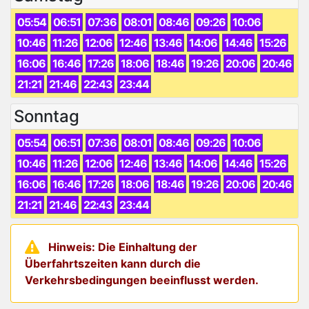
05:54
06:51
07:36
08:01
08:46
09:26
10:06
10:46
11:26
12:06
12:46
13:46
14:06
14:46
15:26
16:06
16:46
17:26
18:06
18:46
19:26
20:06
20:46
21:21
21:46
22:43
23:44
Sonntag
05:54
06:51
07:36
08:01
08:46
09:26
10:06
10:46
11:26
12:06
12:46
13:46
14:06
14:46
15:26
16:06
16:46
17:26
18:06
18:46
19:26
20:06
20:46
21:21
21:46
22:43
23:44
Hinweis: Die Einhaltung der
Überfahrtszeiten kann durch die
Verkehrsbedingungen beeinflusst werden.