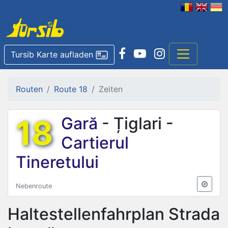
Tursib Karte aufladen
Routen
Route 18
Zeiten
18
Gară
- Țiglari -
Cartierul
Tineretului
Nebenroute
Haltestellenfahrplan
Strada