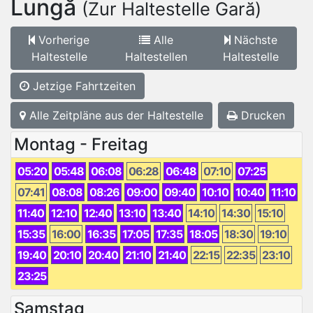
Lungă
(Zur Haltestelle Gară)
Vorherige
Alle
Nächste
Haltestelle
Haltestellen
Haltestelle
Jetzige Fahrtzeiten
Alle Zeitpläne aus der Haltestelle
Drucken
Montag - Freitag
05:20
05:48
06:08
06:28
06:48
07:10
07:25
07:41
08:08
08:26
09:00
09:40
10:10
10:40
11:10
11:40
12:10
12:40
13:10
13:40
14:10
14:30
15:10
15:35
16:00
16:35
17:05
17:35
18:05
18:30
19:10
19:40
20:10
20:40
21:10
21:40
22:15
22:35
23:10
23:25
Samstag