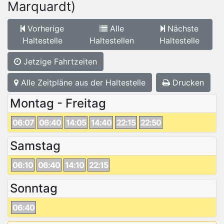
Marquardt)
Vorherige
Alle
Nächste
Haltestelle
Haltestellen
Haltestelle
Jetzige Fahrtzeiten
Alle Zeitpläne aus der Haltestelle
Drucken
Montag - Freitag
06:07
06:40
14:05
14:40
22:15
22:50
Samstag
06:10
06:40
14:10
22:15
Sonntag
06:40