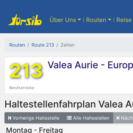
Über Uns
Routen
Reise 
Routen
Route 213
Zeiten
213
Valea Aurie
-
Europ
Berufsstrecke
Haltestellenfahrplan
Valea A
Vorherige
Haltestelle
Alle
Haltestellen
Näch
Montag - Freitag