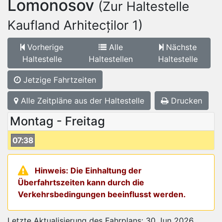
Lomonosov
(Zur Haltestelle
Kaufland Arhitecților 1)
Vorherige
Alle
Nächste
Haltestelle
Haltestellen
Haltestelle
Jetzige Fahrtzeiten
Alle Zeitpläne aus der Haltestelle
Drucken
Montag - Freitag
07:38
Hinweis: Die Einhaltung der
Überfahrtszeiten kann durch die
Verkehrsbedingungen beeinflusst werden.
Letzte Aktualisierung des Fahrplans: 30 Jun 2026