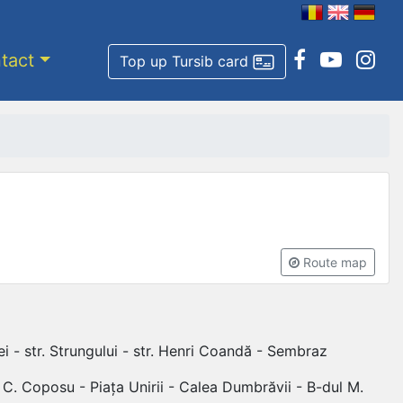
tact
Top up Tursib card
Route map
i - str. Strungului - str. Henri Coandă - Sembraz
ul C. Coposu - Piața Unirii - Calea Dumbrăvii - B-dul M.