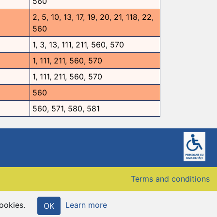
560
2
,
5
,
10
,
13
,
17
,
19
,
20
,
21
,
118
,
22
,
560
1
,
3
,
13
,
111
,
211
,
560
,
570
1
,
111
,
211
,
560
,
570
1
,
111
,
211
,
560
,
570
560
560
,
571
,
580
,
581
Terms and conditions
Web-design:
True Soft
ookies.
Learn more
OK