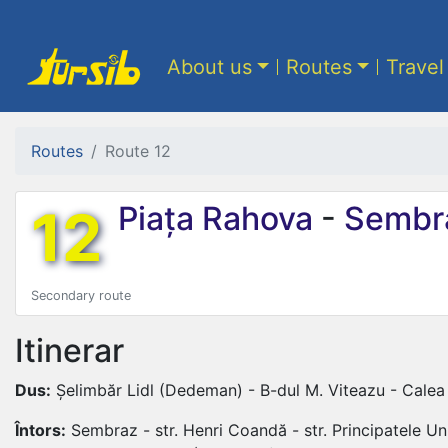
About us
Routes
Travel
Routes
Route 12
12
Piața Rahova
-
Sembr
Secondary route
Itinerar
Dus:
Șelimbăr Lidl (Dedeman) - B-dul M. Viteazu - Calea D
Întors:
Sembraz - str. Henri Coandă - str. Principatele Unit