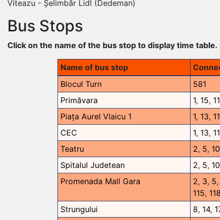
Viteazu - Șelimbăr Lidl (Dedeman)
Bus Stops
Click on the name of the bus stop to display time table.
Name of bus stop
Connec
Blocul Turn
581
Primăvara
1
,
15
,
11
Piața Aurel Vlaicu 1
1
,
13
,
11
CEC
1
,
13
,
11
Teatru
2
,
5
,
10
Spitalul Judetean
2
,
5
,
10
Promenada Mall Gara
2
,
3
,
5
115
,
11
Strungului
8
,
14
,
1