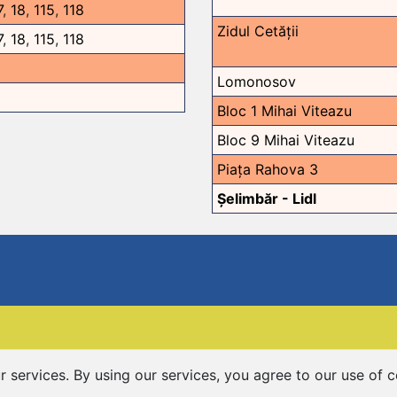
7
,
18
,
115
,
118
Zidul Cetății
7
,
18
,
115
,
118
Lomonosov
Bloc 1 Mihai Viteazu
Bloc 9 Mihai Viteazu
Piața Rahova 3
Șelimbăr - Lidl
r services. By using our services, you agree to our use of c