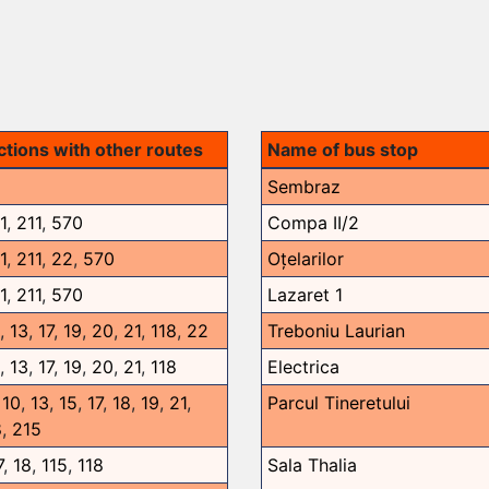
tions with other routes
Name of bus stop
Sembraz
1
,
211
,
570
Compa II/2
1
,
211
,
22
,
570
Oțelarilor
1
,
211
,
570
Lazaret 1
,
13
,
17
,
19
,
20
,
21
,
118
,
22
Treboniu Laurian
,
13
,
17
,
19
,
20
,
21
,
118
Electrica
,
10
,
13
,
15
,
17
,
18
,
19
,
21
,
Parcul Tineretului
8
,
215
7
,
18
,
115
,
118
Sala Thalia