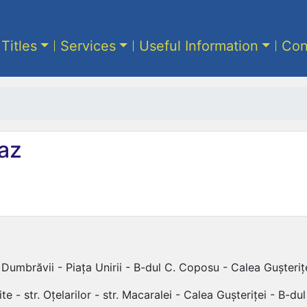
 Titles
Services
Useful Information
Con
az
umbrăvii - Piața Unirii - B-dul C. Coposu - Calea Gușterițe
e - str. Oțelarilor - str. Macaralei - Calea Gușteriței - B-d