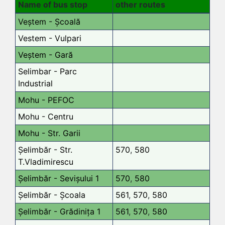
Name of bus stop
other routes
Veștem - Școală
Vestem - Vulpari
Veștem - Gară
Selimbar - Parc
Industrial
Mohu - PEFOC
Mohu - Centru
Mohu - Str. Garii
Șelimbăr - Str.
570
,
580
T.Vladimirescu
Șelimbăr - Sevișului 1
570
,
580
Șelimbăr - Școala
561
,
570
,
580
Șelimbăr - Grădinița 1
561
,
570
,
580