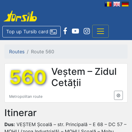
Top up Tursib card
Routes
Route 560
560
Veștem – Zidul
Cetății
Metropolitan route
Itinerar
Dus:
VEȘTEM Școală – str. Principală – E 68 – DC 57 –
MOHU (zona Industrială) – MOHU Școală – Mohu