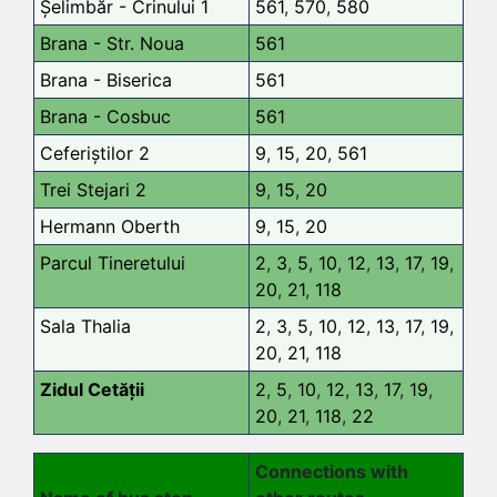
Șelimbăr - Crinului 1
561
,
570
,
580
Brana - Str. Noua
561
Brana - Biserica
561
Brana - Cosbuc
561
Ceferiștilor 2
9
,
15
,
20
,
561
Trei Stejari 2
9
,
15
,
20
Hermann Oberth
9
,
15
,
20
Parcul Tineretului
2
,
3
,
5
,
10
,
12
,
13
,
17
,
19
,
20
,
21
,
118
Sala Thalia
2
,
3
,
5
,
10
,
12
,
13
,
17
,
19
,
20
,
21
,
118
Zidul Cetății
2
,
5
,
10
,
12
,
13
,
17
,
19
,
20
,
21
,
118
,
22
Connections with