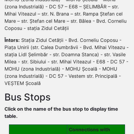
(zona Industrială) - DC 57 – E68 – ȘELIMBĂR – str.
Mihai Viteazul – str. N. Brana – str. Rampa Ștefan cel
Mare – str. Ștefan cel Mare – str. Bâlea - Bvd. Corneliu
Coposu - stația Zidul Cetății
Întors:
Stația Zidul Cetății - Bvd. Corneliu Coposu -
Piața Unirii (str. Calea Dumbrăvii - Bvd. Mihai Viteazu -
stația Lidl Șelimbăr - str. Doamna Stanca) - str. Vasile
Milea - str. Sibiului - str. Mihai Viteazul - E68 - DC 57 -
MOHU (zona Industrială) - MOHU Școală - MOHU
(zona Industrială) - DC 57 - Vestem str. Principală -
VEȘTEM Școală
Bus Stops
Click on the name of the bus stop to display time
table.
Connections with