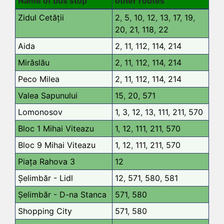
Name of bus stop
other routes
Zidul Cetății
2
,
5
,
10
,
12
,
13
,
17
,
19
,
20
,
21
,
118
,
22
Aida
2
,
11
,
112
,
114
,
214
Mirăslău
2
,
11
,
112
,
114
,
214
Peco Milea
2
,
11
,
112
,
114
,
214
Valea Sapunului
15
,
20
,
571
Lomonosov
1
,
3
,
12
,
13
,
111
,
211
,
570
Bloc 1 Mihai Viteazu
1
,
12
,
111
,
211
,
570
Bloc 9 Mihai Viteazu
1
,
12
,
111
,
211
,
570
Piața Rahova 3
12
Șelimbăr - Lidl
12
,
571
,
580
,
581
Șelimbăr - D-na Stanca
571
,
580
Shopping City
571
,
580