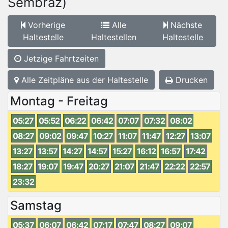
Sembraz)
Vorherige
Alle
Nächste
Haltestelle
Haltestellen
Haltestelle
Jetzige Fahrtzeiten
Alle Zeitpläne aus der Haltestelle
Drucken
Montag - Freitag
05:27
05:52
06:22
06:42
07:07
07:32
08:02
08:27
09:02
09:47
10:27
11:07
11:47
12:27
13:07
13:27
13:57
14:27
14:57
15:27
16:12
16:57
17:42
18:27
19:07
19:47
20:27
21:07
21:47
22:22
22:57
23:32
Samstag
05:37
06:07
06:42
07:17
07:47
08:27
09:07