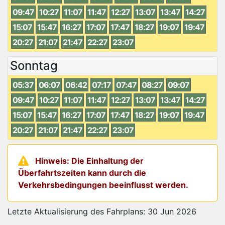
09:47
10:27
11:07
11:47
12:27
13:07
13:47
14:27
15:07
15:47
16:27
17:07
17:47
18:27
19:07
19:47
20:27
21:07
21:47
22:27
23:07
Sonntag
05:37
06:07
06:42
07:17
07:47
08:27
09:07
09:47
10:27
11:07
11:47
12:27
13:07
13:47
14:27
15:07
15:47
16:27
17:07
17:47
18:27
19:07
19:47
20:27
21:07
21:47
22:27
23:07
Hinweis: Die Einhaltung der
Überfahrtszeiten kann durch die
Verkehrsbedingungen beeinflusst werden.
Letzte Aktualisierung des Fahrplans: 30 Jun 2026