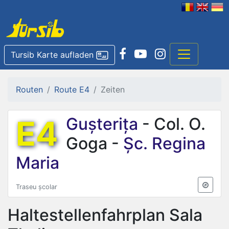
Tursib Karte aufladen
Routen
Route E4
Zeiten
E4
Gușterița
- Col. O.
Goga -
Șc. Regina
Maria
Traseu școlar
Haltestellenfahrplan
Sala