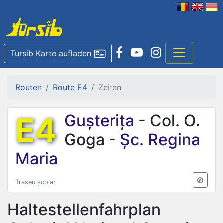
Tursib Karte aufladen
Routen
Route E4
Zeiten
E4
Gușterița
- Col. O.
Goga -
Șc. Regina
Maria
Traseu școlar
Haltestellenfahrplan