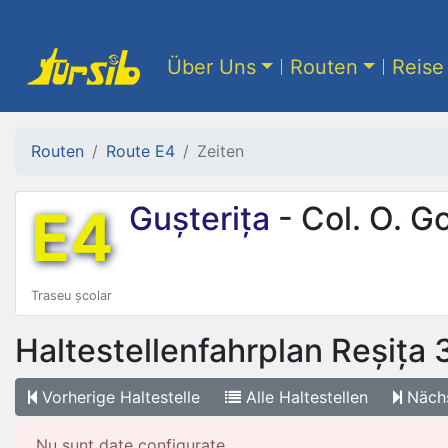
Über Uns
Routen
Reise 
Routen
Route E4
Zeiten
E4
Gușterița
- Col. O. G
Traseu școlar
Haltestellenfahrplan
Reșița 
Vorherige
Haltestelle
Alle
Haltestellen
Näch
Nu sunt date configurate