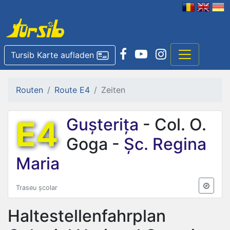
Tursib Karte aufladen
Routen
Route E4
Zeiten
E4
Gușterița
- Col. O.
Goga -
Șc. Regina
Maria
Traseu școlar
Haltestellenfahrplan