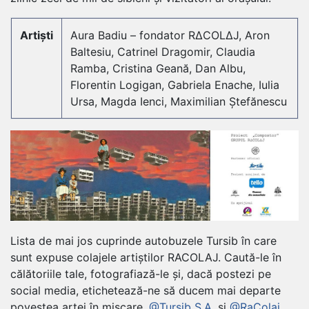
Artiști
Aura Badiu – fondator R∆COL∆J, Aron
Baltesiu, Catrinel Dragomir, Claudia
Ramba, Cristina Geană, Dan Albu,
Florentin Logigan, Gabriela Enache, Iulia
Ursa, Magda Ienci, Maximilian Ștefănescu
Lista de mai jos cuprinde autobuzele Tursib în care
sunt expuse colajele artiștilor RACOLAJ. Caută-le în
călătoriile tale, fotografiază-le și, dacă postezi pe
social media, etichetează-ne să ducem mai departe
povestea artei în mișcare.
@Tursib S.A
. și
@RaColaj