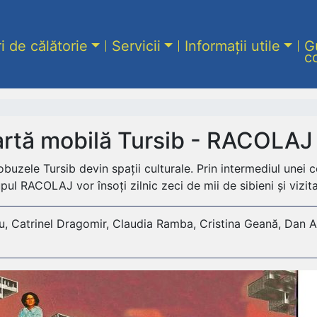
ri de călătorie
Servicii
Informații utile
G
c
 artă mobilă Tursib - RACOLAJ
utobuzele Tursib devin spații culturale. Prin intermediul une
upul RACOLAJ vor însoți zilnic zeci de mii de sibieni și vizita
 Catrinel Dragomir, Claudia Ramba, Cristina Geană, Dan Alb