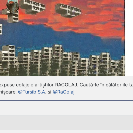
xpuse colajele artiștilor RACOLAJ. Caută-le în călătoriile ta
mișcare.
@Tursib S.A
. și
@RaColaj