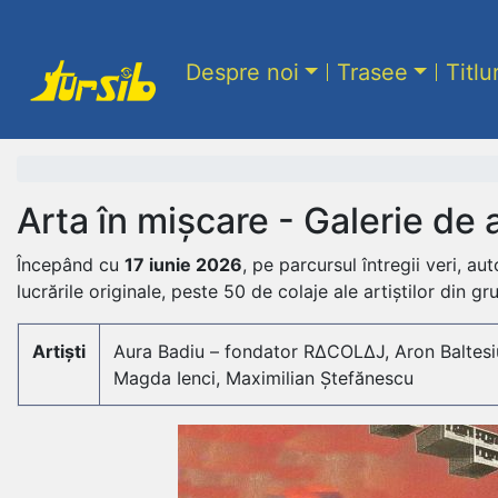
Despre noi
Trasee
Titlu
Arta în mișcare - Galerie de
Începând cu
17 iunie 2026
, pe parcursul întregii veri, a
lucrările originale, peste 50 de colaje ale artiștilor din gr
Artiști
Aura Badiu – fondator R∆COL∆J, Aron Baltesiu,
Magda Ienci, Maximilian Ștefănescu