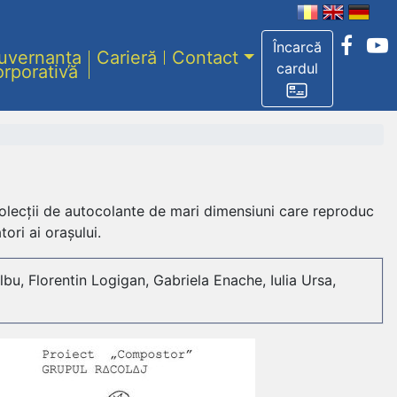
Încarcă
uvernanța
Carieră
Contact
cardul
orporativă
i colecții de autocolante de mari dimensiuni care reproduc
tori ai orașului.
u, Florentin Logigan, Gabriela Enache, Iulia Ursa,