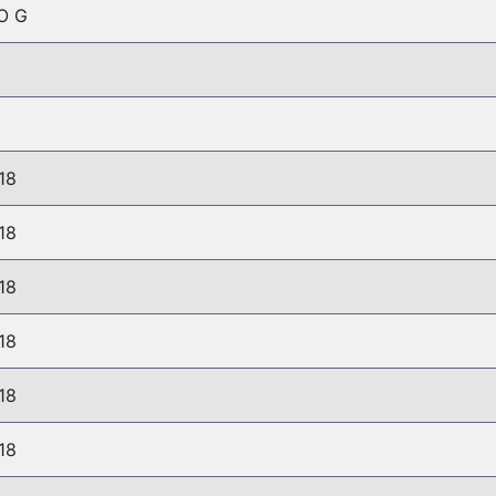
O G
18
18
18
18
18
18