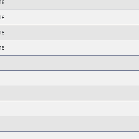
18
18
18
18