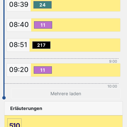
08:39
24
08:40
11
08:51
217
9:00
09:20
11
10:00
Mehrere laden
Erläuterungen
510