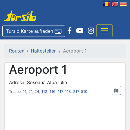
Tursib Karte aufladen
Routen
Haltestellen
Aeroport 1
Aeroport 1
Adresa: Soseaua Alba Iulia
Trasee:
11
,
21
,
24
,
112
,
116
,
117
,
118
,
217
,
510