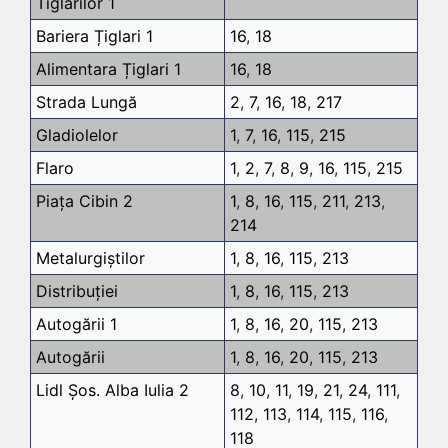
Tiglarilor 1
Bariera Țiglari 1
16
,
18
Alimentara Țiglari 1
16
,
18
Strada Lungă
2
,
7
,
16
,
18
,
217
Gladiolelor
1
,
7
,
16
,
115
,
215
Flaro
1
,
2
,
7
,
8
,
9
,
16
,
115
,
215
Piața Cibin 2
1
,
8
,
16
,
115
,
211
,
213
,
214
Metalurgiștilor
1
,
8
,
16
,
115
,
213
Distribuției
1
,
8
,
16
,
115
,
213
Autogării 1
1
,
8
,
16
,
20
,
115
,
213
Autogării
1
,
8
,
16
,
20
,
115
,
213
Lidl Șos. Alba Iulia 2
8
,
10
,
11
,
19
,
21
,
24
,
111
,
112
,
113
,
114
,
115
,
116
,
118