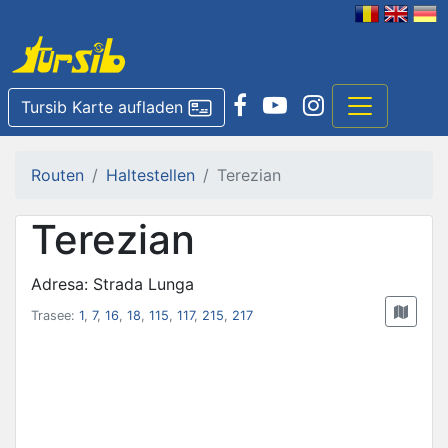
Tursib Karte aufladen
Routen
Haltestellen
Terezian
Terezian
Adresa: Strada Lunga
Trasee:
1
,
7
,
16
,
18
,
115
,
117
,
215
,
217