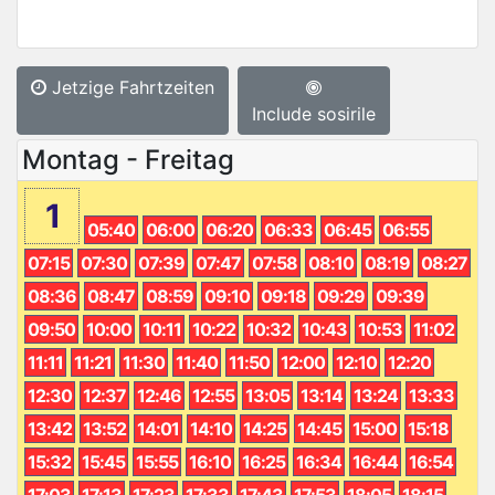
Jetzige Fahrtzeiten
Include sosirile
Montag - Freitag
1
05:40
06:00
06:20
06:33
06:45
06:55
07:15
07:30
07:39
07:47
07:58
08:10
08:19
08:27
08:36
08:47
08:59
09:10
09:18
09:29
09:39
09:50
10:00
10:11
10:22
10:32
10:43
10:53
11:02
11:11
11:21
11:30
11:40
11:50
12:00
12:10
12:20
12:30
12:37
12:46
12:55
13:05
13:14
13:24
13:33
13:42
13:52
14:01
14:10
14:25
14:45
15:00
15:18
15:32
15:45
15:55
16:10
16:25
16:34
16:44
16:54
17:03
17:13
17:23
17:33
17:43
17:53
18:05
18:15