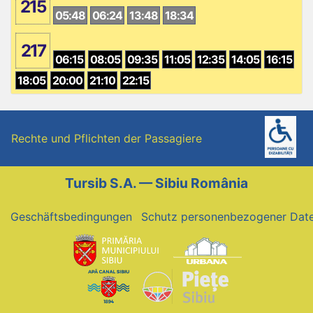
215
05:48
06:24
13:48
18:34
217
06:15
08:05
09:35
11:05
12:35
14:05
16:15
18:05
20:00
21:10
22:15
Rechte und Pflichten der Passagiere
Tursib S.A. — Sibiu România
Geschäftsbedingungen
Schutz personenbezogener Dat