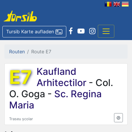
Tursib Karte aufladen
Routen
Route E7
E7
Kaufland
Arhitectilor
- Col.
O. Goga -
Sc. Regina
Maria
Traseu școlar