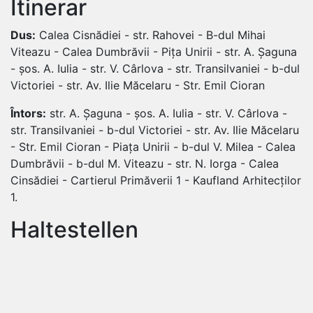
Itinerar
Dus:
Calea Cisnădiei - str. Rahovei - B-dul Mihai
Viteazu - Calea Dumbrăvii - Pița Unirii - str. A. Șaguna
- șos. A. Iulia - str. V. Cârlova - str. Transilvaniei - b-dul
Victoriei - str. Av. Ilie Măcelaru - Str. Emil Cioran
Întors:
str. A. Șaguna - șos. A. Iulia - str. V. Cârlova -
str. Transilvaniei - b-dul Victoriei - str. Av. Ilie Măcelaru
- Str. Emil Cioran - Piața Unirii - b-dul V. Milea - Calea
Dumbrăvii - b-dul M. Viteazu - str. N. Iorga - Calea
Cinsădiei - Cartierul Primăverii 1 - Kaufland Arhitecților
1.
Haltestellen