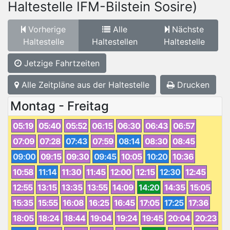
Haltestelle IFM-Bilstein Sosire)
Vorherige
Alle
Nächste
Haltestelle
Haltestellen
Haltestelle
Jetzige Fahrtzeiten
Alle Zeitpläne aus der Haltestelle
Drucken
Montag - Freitag
05:19
05:40
05:52
06:15
06:30
06:43
06:57
07:09
07:28
07:43
07:59
08:14
08:30
08:45
09:00
09:15
09:30
09:45
10:05
10:20
10:36
10:58
11:14
11:30
11:45
12:00
12:15
12:30
12:45
12:55
13:15
13:35
13:55
14:09
14:20
14:35
15:05
15:35
15:55
16:08
16:25
16:45
17:05
17:25
17:36
18:05
18:24
18:44
19:04
19:24
19:45
20:04
20:23