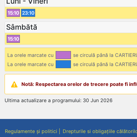
Luni - Vineri
15:10
23:10
Sâmbătă
15:10
La orele marcate cu
se circulă până la CARTIE
La orele marcate cu
se circulă până la CARTIE
Notă: Respectarea orelor de trecere poate fi influ
Ultima actualizare a programului: 30 Jun 2026
Regulamente și politici
Drepturile si obligațiile călătoril