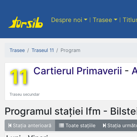
Despre noi
Trasee
Titlu
Trasee
Traseul 11
Program
11
Cartierul Primaverii
-
A
Traseu secundar
Programul stației
Ifm - Bilste
Stația
anterioară
Toate
stațiile
Stația
următ