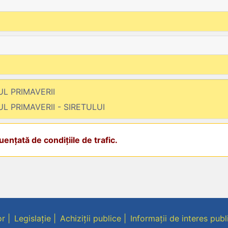
RUL PRIMAVERII
RUL PRIMAVERII - SIRETULUI
ențată de condițiile de trafic.
or
Legislație
Achiziții publice
Informații de interes publ