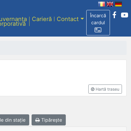
Încarcă
uvernanța
Carieră
Contact
cardul
orporativă
Hartă traseu
le
din stație
Tipărește