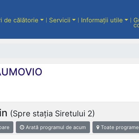
ri de călătorie
Servicii
Informații utile
G
c
UMOVIO
in
(Spre stația Siretului 2)
oare
Arată programul
de acum
Toate programe