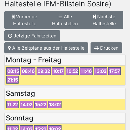
Haltestelle IFM-Bilstein Sosire)
Vorherige
Alle
Nächste
Haltestelle
Haltestellen
Haltestelle
Jetzige Fahrtzeiten
Alle Zeitpläne aus der Haltestelle
Drucken
Montag - Freitag
08:15
08:46
09:32
10:17
10:52
11:46
13:02
17:57
21:15
Samstag
11:22
14:02
15:22
18:02
Sonntag
11:22
14:02
15:22
18:02